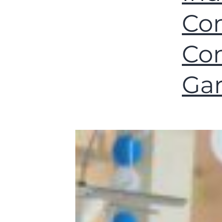
Con
Co
Ga