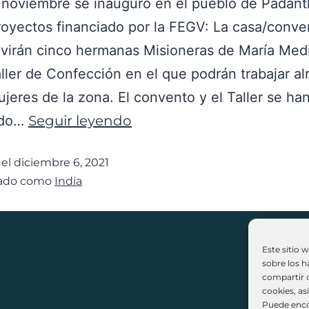
 noviembre se inauguró en el pueblo de Padant
royectos financiado por la FEGV: La casa/conve
virán cinco hermanas Misioneras de María Med
ller de Confección en el que podrán trabajar a
jeres de la zona. El convento y el Taller se ha
ido…
Seguir leyendo
 el
diciembre 6, 2021
zado como
India
Este sitio 
sobre los h
compartir c
(+3
cookies, as
Puede enco