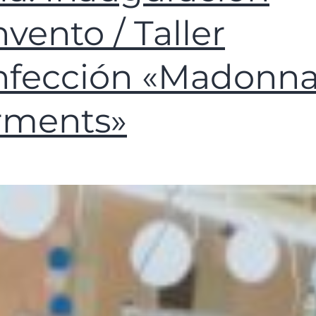
vento / Taller
nfección «Madonn
rments»