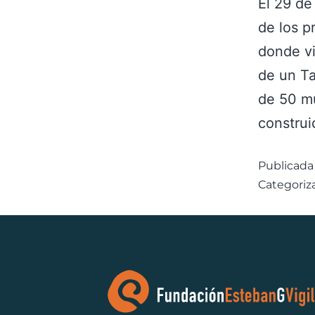
El 29 de
de los p
donde vi
de un Ta
de 50 mu
constru
Publicada
Categori