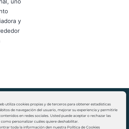
hal, uno
nto
iadora y
lrededor
n
web utiliza cookies propias y de terceros para obtener estadísticas
ábitos de navegación del usuario, mejorar su experiencia y permitirle
ontenidos en redes sociales. Usted puede aceptar o rechazar las
4) 914 38 03 90 | info@fundacionestebanvigil.org
í como personalizar cuáles quiere deshabilitar.
ntrar toda la información den nuestra Política de Cookies