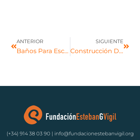
ANTERIOR
SIGUIENTE
Baños Para Escuela St. Stephen’s English Medium School (Manimala-India) 3.600€
Construcción De Baños Para El Colegio Little Buds En Budidampad – India 6.090€
(+34) 914 38 03 90 | info@fundacionestebanvigil.org