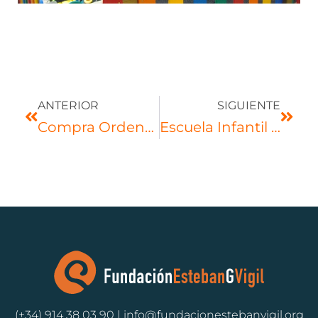
ANTERIOR
SIGUIENTE
Compra Ordenadores Para Escuela Infantíl (España) 3.800€
Escuela Infantil Ntra Sra Del Rosario: Comedor Y Material Psicomotricidad (España) 4.550€
(+34) 914 38 03 90 | info@fundacionestebanvigil.org