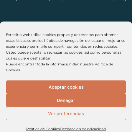
Cookies
Este sitio web utiliza cookies propias y de terceros para obtener
Políticas de Privacidad
estadísticas sobre los hábitos de navegación del usuario, mejorar su
experiencia y permitirle compartir contenidos en redes sociales.
Legales
Usted puede aceptar o rechazar las cookies, así como personalizar
cuáles quiere deshabilitar.
Políticas de Cancelación / Devolución
Puede encontrar toda la información den nuestra Política de
Cookies
Aceptar cookies
Denegar
Ver preferencias
Política de Cookies
Declaración de privacidad