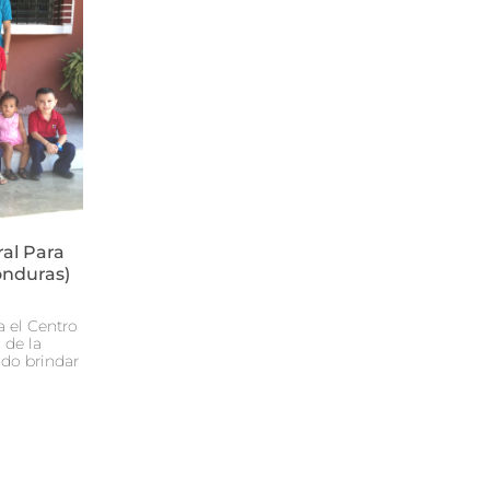
al Para
onduras)
a el Centro
 de la
ado brindar