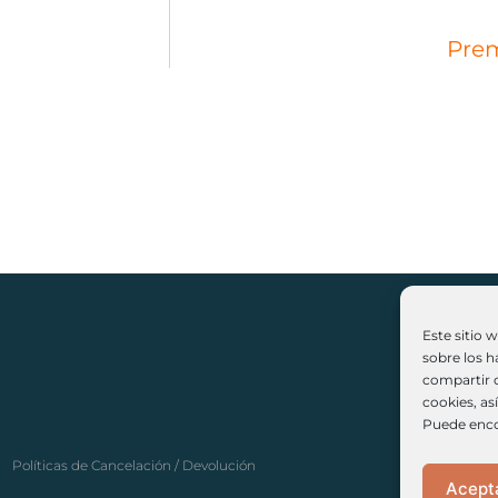
Prem
Este sitio 
sobre los h
compartir c
(+3
cookies, as
Puede enco
Políticas de Cancelación / Devolución
Acept