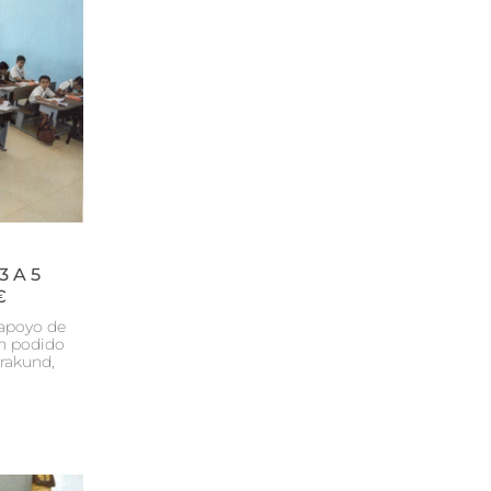
3 A 5
€
 apoyo de
an podido
arakund,