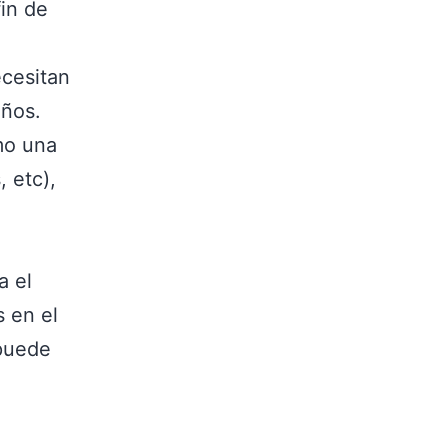
fin de
ecesitan
iños.
mo una
, etc),
a el
 en el
 puede