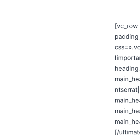
[vc_row
padding
css=».v
!importa
heading
main_hea
ntserrat
main_he
main_he
main_he
[/ultima