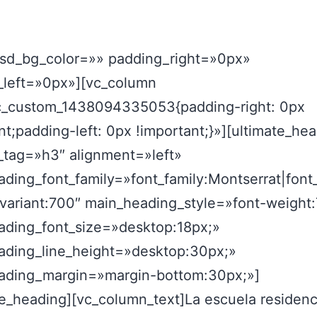
 sd_bg_color=»» padding_right=»0px»
_left=»0px»][vc_column
c_custom_1438094335053{padding-right: 0px
nt;padding-left: 0px !important;}»][ultimate_he
_tag=»h3″ alignment=»left»
ding_font_family=»font_family:Montserrat|font
|variant:700″ main_heading_style=»font-weight
ading_font_size=»desktop:18px;»
ading_line_height=»desktop:30px;»
ading_margin=»margin-bottom:30px;»]
te_heading][vc_column_text]
La escuela residenc