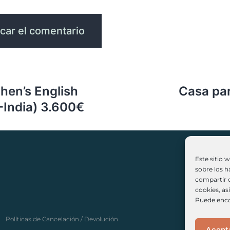
hen’s English
Casa pa
India) 3.600€
Este sitio 
sobre los h
compartir c
(+3
cookies, as
Puede enco
Políticas de Cancelación / Devolución
Acept