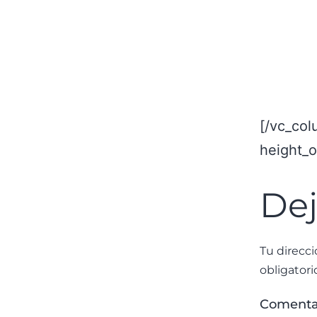
[/vc_col
height_
Dej
Tu direcci
obligator
Comenta