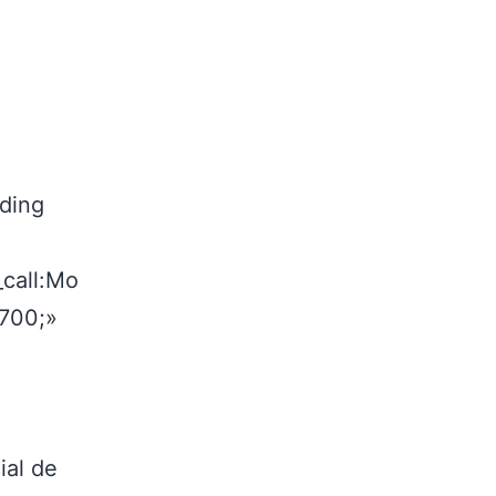
ading
_call:Mo
:700;»
ial de