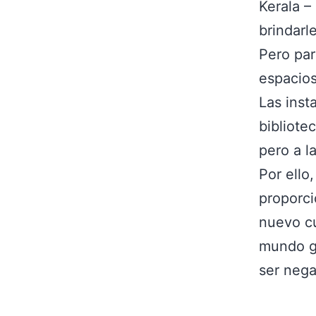
Kerala –
brindarl
Pero par
espacios
Las inst
bibliotec
pero a l
Por ello
proporci
nuevo cu
mundo gl
ser nega